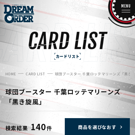
MENU
カードリスト
HOME
CARD LIST
球団ブースター 千葉ロッテマリーンズ「黒き
球団ブースター 千葉ロッテマリーンズ
「黒き旋風」
140
商品を選びなおす
検索結果
件