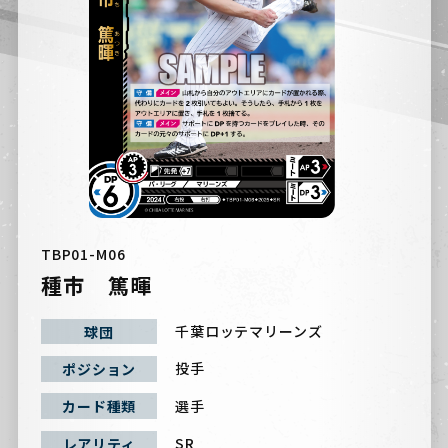
TBP01-M06
種市 篤暉
千葉ロッテマリーンズ
球団
投手
ポジション
選手
カード種類
SR
レアリティ