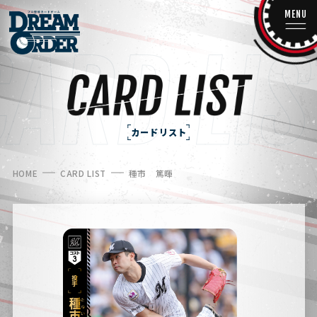
MENU
カードリスト
HOME
CARD LIST
種市 篤暉