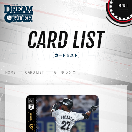
MENU
カードリスト
HOME
CARD LIST
Ｇ．ポランコ