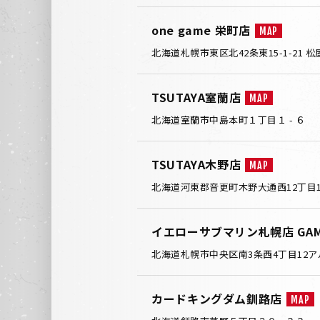
one game 栄町店
MAP
北海道札幌市東区北42条東15-1-21 
TSUTAYA室蘭店
MAP
北海道室蘭市中島本町１丁目１ - ６
TSUTAYA木野店
MAP
北海道河東郡音更町木野大通西12丁目1-
イエローサブマリン札幌店 GAME
北海道札幌市中央区南3条西4丁目12ア
カードキングダム釧路店
MAP