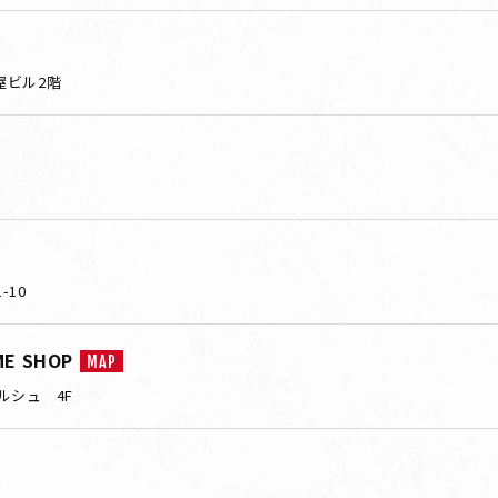
松屋ビル2階
10
 SHOP
MAP
ルシュ 4F