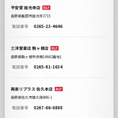
平安堂 座光寺店
MAP
長野県飯田市座光寺3715
電話番号
0265-23-4646
三洋堂書店 駒ヶ根店
MAP
長野県駒ヶ根市赤穂14642番地1
電話番号
0265-81-1634
再楽リプラス 佐久本店
MAP
長野県佐久市猿久保896-1
電話番号
0267-66-6888