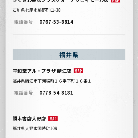
MAP
石川県七尾市藤野町口-38
電話番号
0767-53-8814
福井県
平和堂アル・プラザ 鯖江店
MAP
福井県鯖江市下河端町１６字下町１６番１
電話番号
0778-54-8181
勝木書店大野店
MAP
福井県大野市国時町109