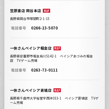
笠原書店 岡谷本店
MAP
長野県岡谷市塚間町2-1-15
電話番号
0266-23-5070
一休さんベイシア堀金店
MAP
長野県安曇野市堀金烏川5142-1 ベイシアあづみの堀金
店 TVゲーム売場
電話番号
0263-73-0111
一休さんベイシア更埴店
MAP
長野県千曲市大字桜堂字西沖333-1 ベイシア更埴店 TVゲ
ーム売場