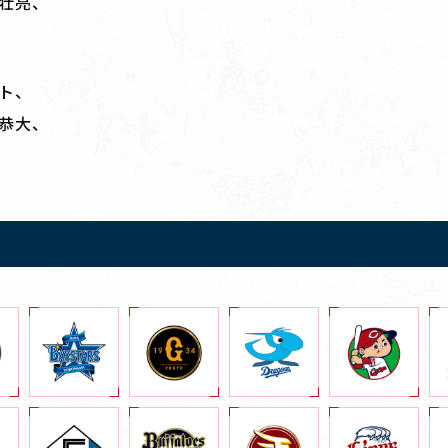
壮亮、
ト、
恭大、