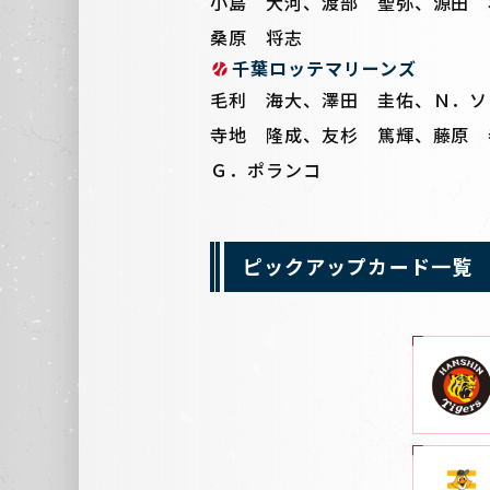
小島 大河、渡部 聖弥、源田 
桑原 将志
千葉ロッテマリーンズ
毛利 海大、澤田 圭佑、Ｎ．ソ
寺地 隆成、友杉 篤輝、藤原 
Ｇ．ポランコ
ピックアップカード一覧