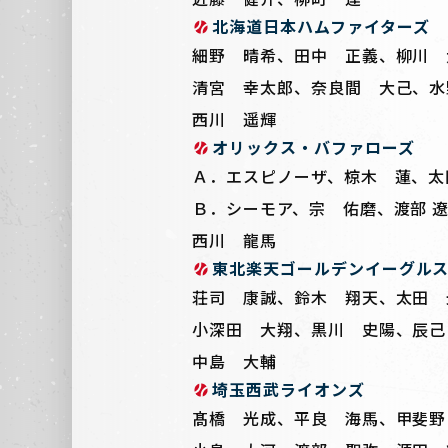
北海道日本ハムファイターズ
細野 晴希、田中 正義、柳川 
清宮 幸太郎、奈良間 大己、水
西川 遥輝
オリックス・バファローズ
Ａ．エスピノーザ、椋木 蓮、太
Ｂ．シーモア、宗 佑磨、渡部 
西川 龍馬
東北楽天ゴールデンイーグル
荘司 康誠、鈴木 翔天、太田 
小深田 大翔、黒川 史陽、辰己
中島 大輔
埼玉西武ライオンズ
髙橋 光成、平良 海馬、甲斐野