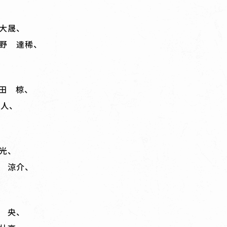
大晟、
野 達稀、
田 椋、
遼人、
ス
光、
 涼介、
 央、