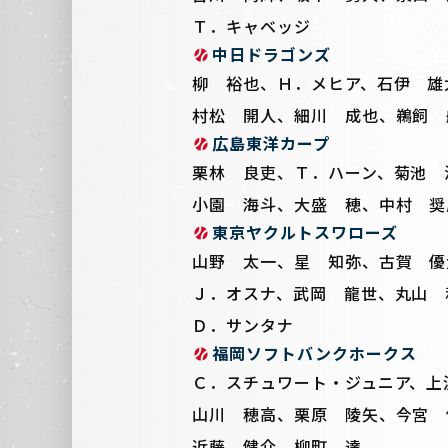
Ｔ．キャベッジ
中日ドラゴンズ
柳 裕也、Ｈ．メヒア、石伊 雄
村松 開人、細川 成也、鵜飼 
広島東洋カープ
栗林 良吏、Ｔ．ハーン、菊池 
小園 海斗、大盛 穂、中村 奨
東京ヤクルトスワローズ
山野 太一、星 知弥、古賀 優
Ｊ．オスナ、武岡 龍世、丸山 
Ｄ．サンタナ
福岡ソフトバンクホークス
Ｃ．スチュワート・ジュニア、上
山川 穂高、栗原 陵矢、今宮 
近藤 健介、柳町 達