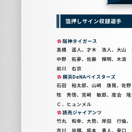
箔押しサイン収録選手
阪神タイガース
髙橋 遥人、才木 浩人、大山 
中野 拓夢、佐藤 輝明、木浪 
前川 右京
横浜DeNAベイスターズ
石田 裕太郎、山﨑 康晃、佐野
牧 秀悟、宮﨑 敏郎、度会 隆
Ｃ．ヒュンメル
読売ジャイアンツ
竹丸 和幸、大勢、岸田 行倫、
吉川 尚輝、坂本 勇人、泉口 