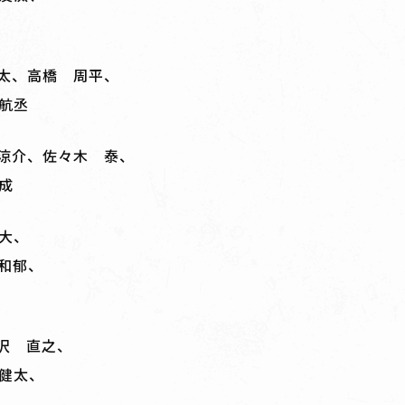
太、高橋 周平、
航丞
涼介、佐々木 泰、
成
大、
和郁、
沢 直之、
健太、