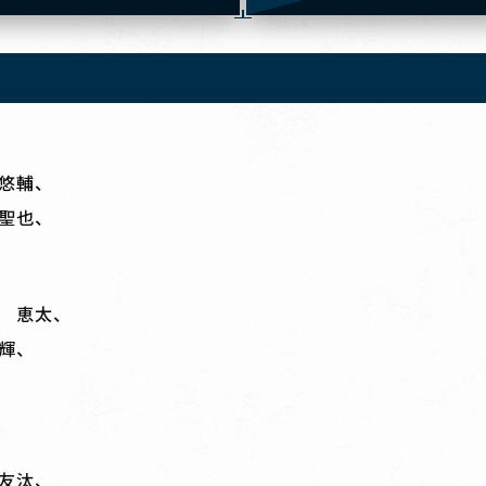
悠輔、
聖也、
 恵太、
輝、
友汰、