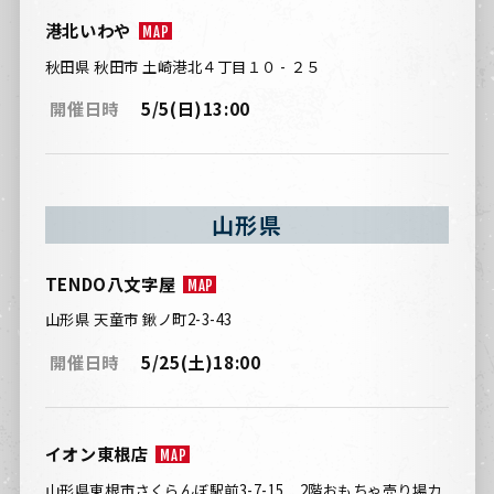
港北いわや
MAP
秋田県 秋田市 土崎港北４丁目１０ - ２５
開催日時
5/5(日)13:00
山形県
TENDO八文字屋
MAP
山形県 天童市 鍬ノ町2-3-43
開催日時
5/25(土)18:00
イオン東根店
MAP
山形県東根市さくらんぼ駅前3-7-15 2階おもちゃ売り場カ