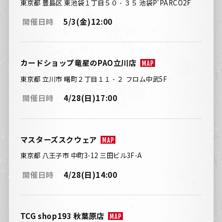
東京都 豊島区 東池袋１丁目５０ - ３５ 池袋P'PARCO2F
開催日時
5/3(金)12:00
カードショップ竜星のPAO立川店
MAP
東京都 立川市 曙町２丁目１１ - ２ フロム中武5F
開催日時
4/28(日)17:00
マスターズスクウェア
MAP
東京都 八王子市 中町3-12 三田ビル3F-A
開催日時
4/28(日)14:00
TCG shop193 秋葉原店
MAP