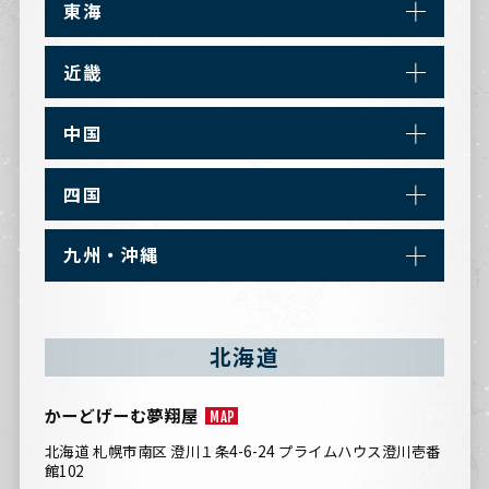
東海
近畿
中国
四国
九州・沖縄
北海道
かーどげーむ夢翔屋
MAP
北海道 札幌市南区 澄川１条4-6-24 プライムハウス澄川壱番
館102