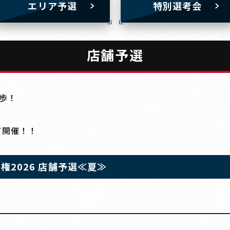
エリア予選
特別選考会
店舗予選
歩！
て開催！！
2026 店舗予選≪夏≫