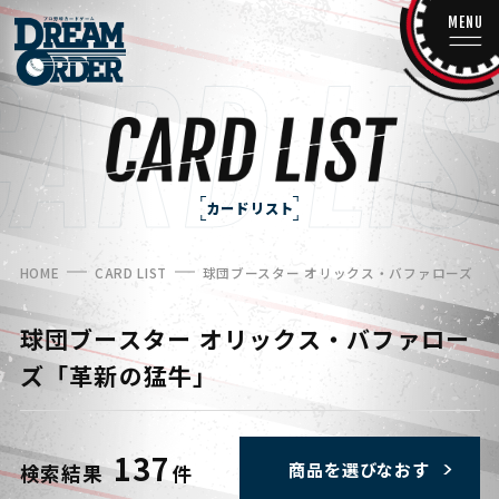
MENU
カードリスト
HOME
CARD LIST
球団ブースター オリックス・バファローズ「
球団ブースター オリックス・バファロー
ズ「革新の猛牛」
137
商品を選びなおす
検索結果
件