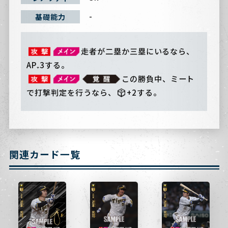
-
基礎能力
走者が二塁か三塁にいるなら、
AP₊3する。
この勝負中、ミート
で打撃判定を行うなら、
+2する。
関連カード一覧