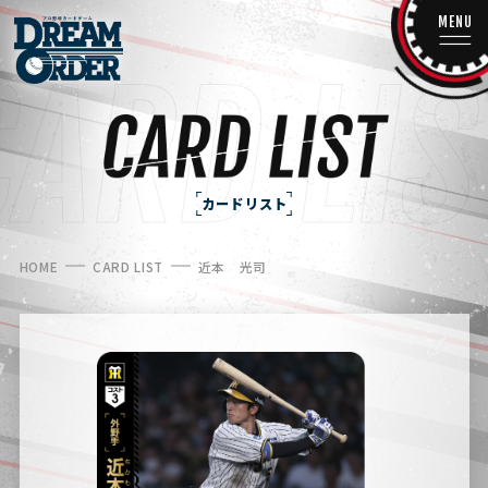
MENU
カードリスト
HOME
CARD LIST
近本 光司