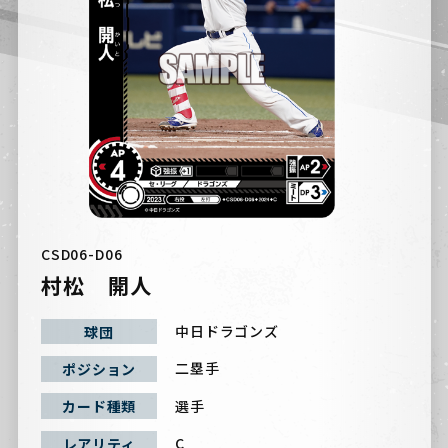
CSD06-D06
村松 開人
中日ドラゴンズ
球団
二塁手
ポジション
選手
カード種類
C
レアリティ