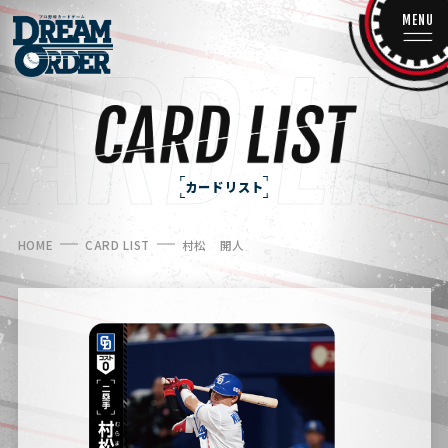
MENU
カードリスト
HOME
CARD LIST
村松 開人