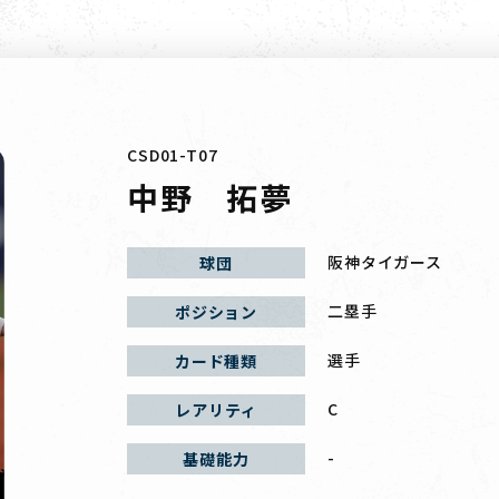
CSD01-T07
中野 拓夢
阪神タイガース
球団
二塁手
ポジション
選手
カード種類
C
レアリティ
-
基礎能力