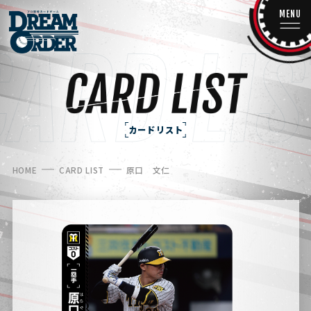
MENU
カードリスト
HOME
CARD LIST
原口 文仁