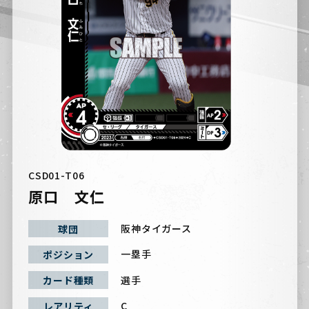
CSD01-T06
原口 文仁
阪神タイガース
球団
一塁手
ポジション
選手
カード種類
C
レアリティ