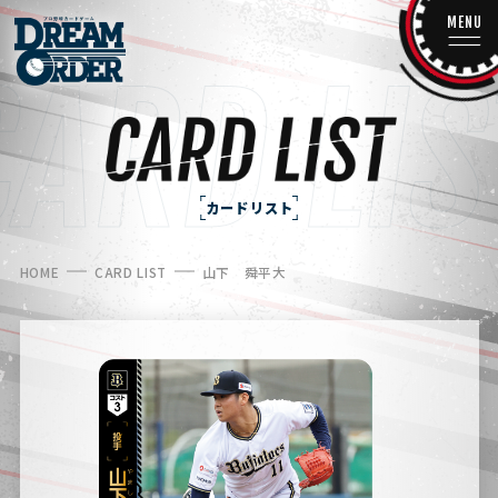
MENU
カードリスト
HOME
CARD LIST
山下 舜平大