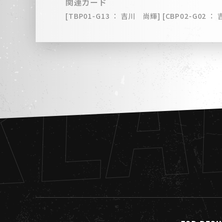
REA
関連カード
[TBP01-G13 ： 吉川 尚輝] [CBP02-G02 