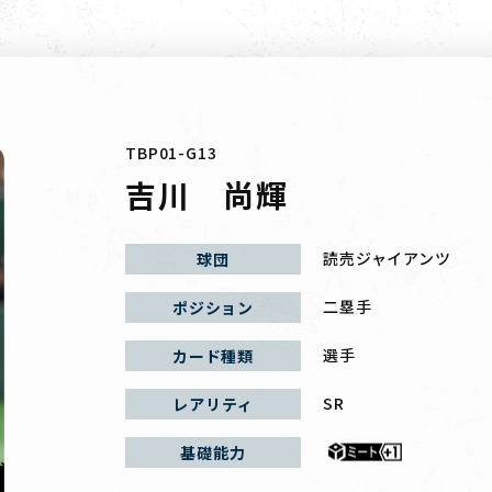
TBP01-G13
吉川 尚輝
読売ジャイアンツ
球団
二塁手
ポジション
選手
カード種類
SR
レアリティ
基礎能力