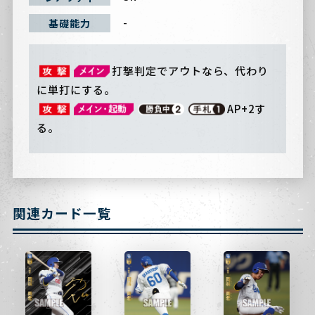
-
基礎能力
打撃判定でアウトなら、代わり
に単打にする。
AP+2す
る。
関連カード一覧