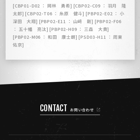
[CBP01-D02 ： 岡林 勇希] [CBP02-C09 ： 羽月 隆
太郎] [CBP02-T06 ： 糸原 健斗] [PBP02-E02 ： 小
深田 大翔] [PBP02-E11 ： 山﨑 剛] [PBP02-F06
： 五十幡 亮汰] [PBP02-H09 ： 三森 大貴]
[PBP02-M06 ： 和田 康士朗] [PSD03-H11 ： 周東
佑京]
CONTACT
お問い合わせ